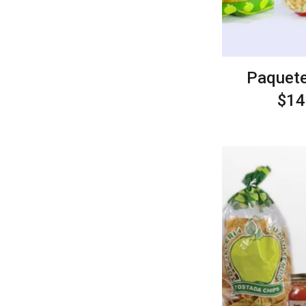
Paquete
Pre
$14
hab