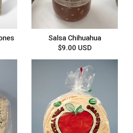
rones
Salsa Chihuahua
Precio
$9.00 USD
habitual