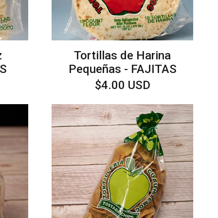
z
Tortillas de Harina
OS
Pequeñas - FAJITAS
Precio
$4.00 USD
habitual