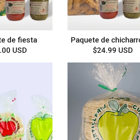
e de fiesta
Paquete de chichar
cio
.00 USD
Precio
$24.99 USD
itual
habitual