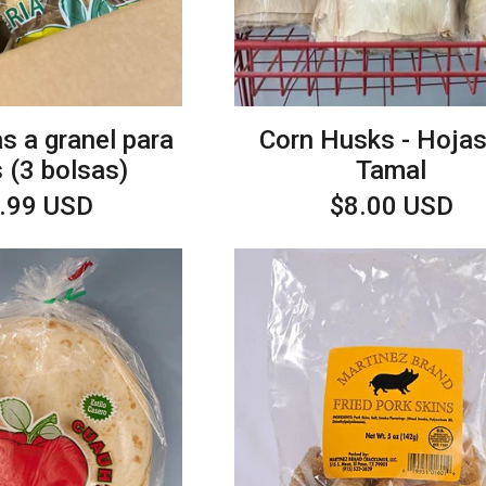
as a granel para
Corn Husks - Hojas
s (3 bolsas)
Tamal
cio
.99 USD
Precio
$8.00 USD
itual
habitual