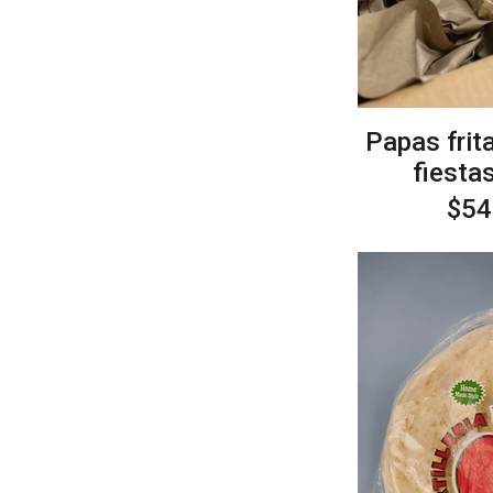
Papas frit
fiesta
Pre
$54
hab