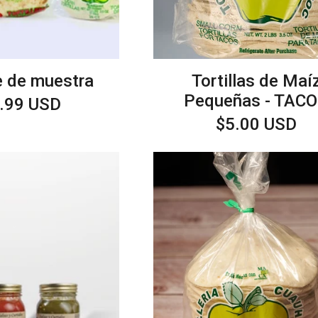
 de muestra
Tortillas de Maí
Pequeñas - TAC
cio
.99 USD
itual
Precio
$5.00 USD
habitual