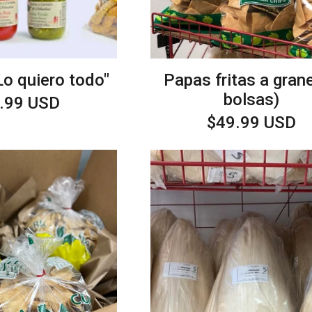
o quiero todo"
Papas fritas a grane
bolsas)
cio
.99 USD
itual
Precio
$49.99 USD
habitual