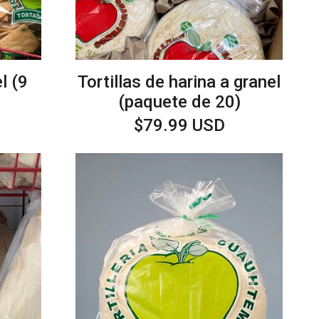
l (9
Tortillas de harina a granel
(paquete de 20)
Precio
$79.99 USD
habitual