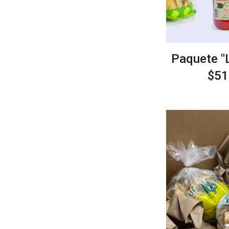
Paquete "L
Pre
$51
hab