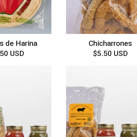
as de Harina
Chicharrones
ecio
.50 USD
Precio
$5.50 USD
itual
habitual